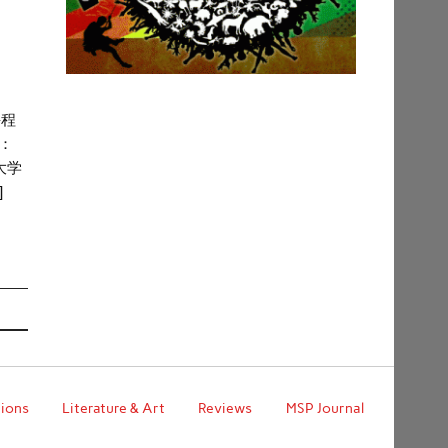
课程
期：
大学
]
nions
Literature & Art
Reviews
MSP Journal