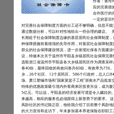
作者：黄玲
应的完善措
合作医疗的
一定的盲目
对完善社会保障制度方面的分工还不够明确，信息不能
通过数据分析，可以针对性地给出一些合理的建议。 关
长期处于社会保障制度边缘的基层居民社会保障制度，
种保障措施有着很强的先导作用，对基层社会保障制度
群众的社会保障建设情况，进一步发现社保各方面建设
议，特做本次关于温州市平阳县乡镇居民社会保障完善
选取浙江省温州市平阳县各大乡镇居民区作为调查采样
卷40份，最终回收的有效问卷共60份，有效率为75%。
乡，26个社区、12个居民区、586个行政村，总人口
场、萧江塑编市场和“国家菜篮子工程”浙南水产品批
特殊的优惠政策吸引境内外客商来区投资兴业，成为鳌
5亿元。可以说，平阳县的经济发展可谓是令人瞩目的
来越高，相应的服务也必须跟得上新形势下的要求。 
凤卧社区的书记陈正臣，他给我介绍了目前整个凤卧地区
的大力宣传和走访下，年末参加基本养老保险在职职工2