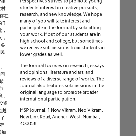
Perspectives strives to promote young
索相
students’ interest in creative pursuits,
农村
research, and new knowledge. We hope
存在
many of you will take interest and
部门
participate in the Journal by submitting
此，
your work. Most of our students are in
入，
high school and college, but sometimes
定各
we receive submissions from students in
人民
lower grades as well.
The Journal focuses on research, essays
，
and opinions, literature and art, and
络问
reviews of a diverse range of works. The
民族
Journal also features submissions in the
市
original language to promote broader
境，
international participation.
投资
MSP Journal, 1 Now Vikram, Neo Vikram,
也越
New Link Road, Andheri West, Mumbai,
到了
400058
府
增加