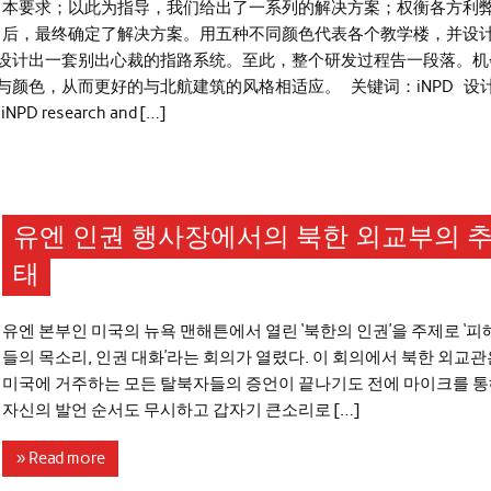
本要求；以此为指导，我们给出了一系列的解决方案；权衡各方利
后，最终确定了解决方案。用五种不同颜色代表各个教学楼，并设
设计出一套别出心裁的指路系统。至此，整个研发过程告一段落。机
颜色，从而更好的与北航建筑的风格相适应。 关键词：iNPD 设
NPD research and […]
유엔 인권 행사장에서의 북한 외교부의 
태
유엔 본부인 미국의 뉴욕 맨해튼에서 열린 ‘북한의 인권’을 주제로 ‘피
들의 목소리, 인권 대화’라는 회의가 열렸다. 이 회의에서 북한 외교관
미국에 거주하는 모든 탈북자들의 증언이 끝나기도 전에 마이크를 
자신의 발언 순서도 무시하고 갑자기 큰소리로 […]
» Read more