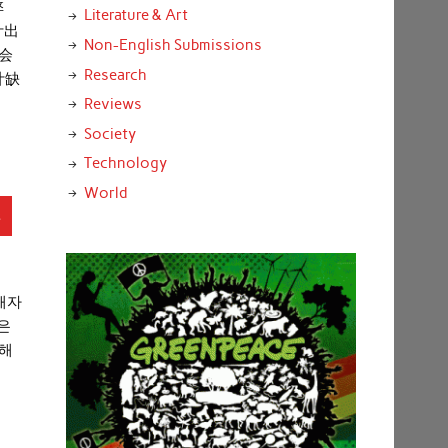
弊
Literature & Art
计出
Non-English Submissions
会
Research
计缺
Reviews
Society
Technology
World
추
해자
은
통해