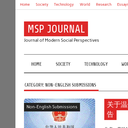
Skip
Home
Society
Technology
World
Research
Essay
to
content
MSP JOURNAL
Journal of Modern Social Perspectives
HOME
SOCIETY
TECHNOLOGY
WO
CATEGORY:
NON-ENGLISH SUBMISSIONS
关于温
Non-English Submissions
告