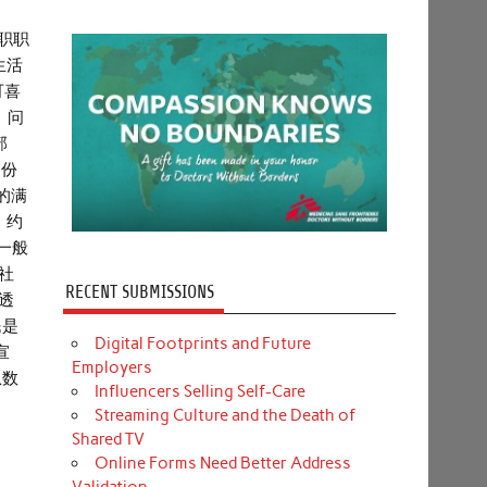
在职职
生活
可喜
 问
部
部份
的满
，约
一般
社
RECENT SUBMISSIONS
透
民是
Digital Footprints and Future
宣
Employers
从数
Influencers Selling Self-Care
Streaming Culture and the Death of
Shared TV
Online Forms Need Better Address
Validation