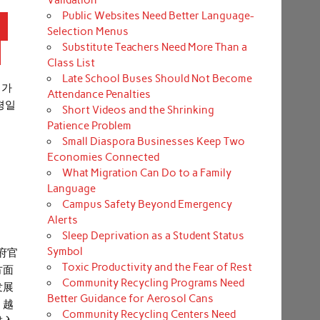
Public Websites Need Better Language-
인
Selection Menus
Substitute Teachers Need More Than a
Class List
Late School Buses Should Not Become
 가
Attendance Penalties
 평일
Short Videos and the Shrinking
Patience Problem
Small Diaspora Businesses Keep Two
Economies Connected
What Migration Can Do to a Family
Language
Campus Safety Beyond Emergency
Alerts
Sleep Deprivation as a Student Status
Symbol
府官
Toxic Productivity and the Fear of Rest
方面
Community Recycling Programs Need
发展
Better Guidance for Aerosol Cans
，越
Community Recycling Centers Need