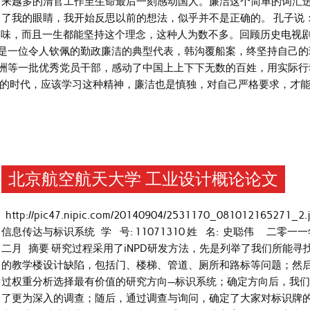
来越多的清官工作至生命最后一刻感动国人。廉洁这个简单的词汇
了我的眼睛，我开始反思以前的想法，似乎并不是正确的。 孔子说：
品味，而且一生都能坚持这个理念，这种人为数不多。回顾历史电视
是一位令人钦佩的勤政廉洁的典型代表，韩沟覆船案，终坚持自己的
洲等一批优秀党员干部，感动了中国上上下下无数的百姓，用实际行
意的时代，应该学习这种精神，廉洁也是慎独，对自己严格要求，才
北京航空航天大学 工业设计概论论文
http://pic47.nipic.com/20140904/2531170_081012165271_2
信息传达与标识系统 学 号: 11071310 姓 名: 史聪伟 二零一
二月 摘要 研究过程采用了iNPD研发方法，先是列举了我们所能寻
的教学楼设计缺陷，包括门、楼梯、管道、厕所和路标等问题；然
过权重分析选择最有价值的研究方向—标识系统；确定方向后，我
了更为深入的调查；随后，通过调查与询问，确定了大家对标识牌