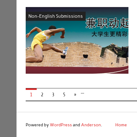
Non-English Submissions
…
1
2
3
5
»
Powered by
WordPress
and
Anderson
.
Home