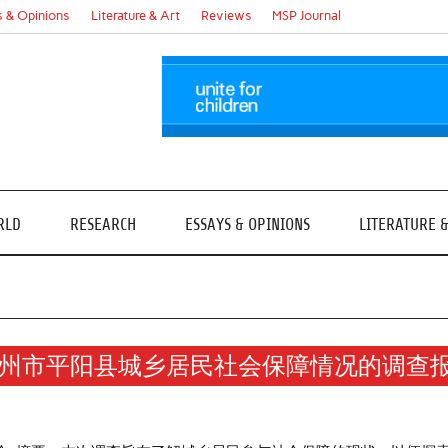
s & Opinions
Literature & Art
Reviews
MSP Journal
RLD
RESEARCH
ESSAYS & OPINIONS
LITERATURE 
州市平阳县城乡居民社会保障情况的调查