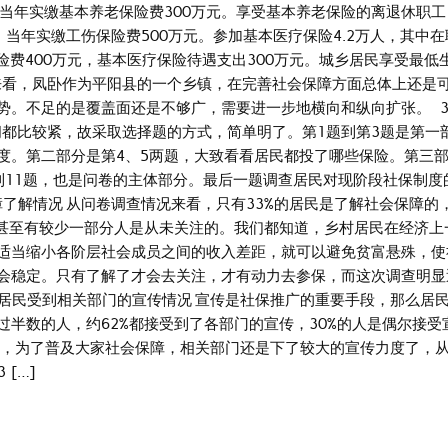
0人。当年实缴基本养老保险费300万元。享受基本养老保险的离退休职工
人，当年实缴工伤保险费500万元。参加基本医疗保险4.2万人，其中
保险费400万元，基本医疗保险待遇支出300万元。城乡居民享受最低
况来看，凤卧作为平阳县的一个乡镇，在完善社会保障方面总体上还是
势。不足的是覆盖面还是不够广，需要进一步地横向和纵向扩张。 3
间都比较紧，故采取选择题的方式，简单明了。第1题到第3题是第一
度。第二部分是第4、5两题，大致看看居民都投了哪些保险。第三
到11题，也是问卷的主体部分。最后一题调查居民对现阶段社保制度
障了解情况 从问卷调查情况来看，只有33%的居民是了解社会保障的
，甚至有较少一部分人是从未关注的。我们都知道，乡村居民在经济上
适当缩小各阶层社会成员之间的收入差距，就可以避免贫富悬殊，使
会稳定。只有了解了才会去关注，才有动力去参保，而这次调查明显
2 居民受到相关部门的宣传情况 宣传是社保推广的重要手段，那么居
半数的人，约62%都接受到了各部门的宣传，30%的人是偶尔接受
出，为了普及大家社会保障，相关部门还是下了较大的宣传力度了，
[…]