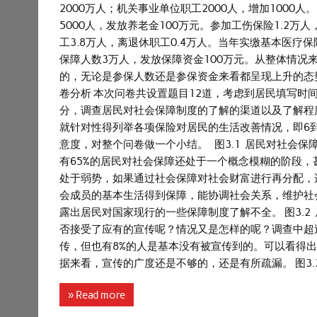
2000万人；机关事业单位职工2000人，增加100
5000人，发放养老金100万元。参加工伤保险1.2万
工3.8万人，离退休职工0.4万人。当年实缴基本医疗
保障人数3万人，发放保障资金100万元。从整体情
的，无论是参保人数还是参保资金来看都呈现上升的态
卷分析 本次问卷共设置题目12道，考虑到居民填写时
分，调查居民对社会保障制度的了解的渠道以及了解程
就针对性得列举各项保险对居民的生活改善情况，即6
意度，对整个问卷做一个小结。 图3.1 居民对社会保
有65%的居民对社会保障还处于一个概念模糊的阶段
处于弱势，如果通过社会保障对社会财富进行再分配，
会成员的基本生活得到保障，能协调社会关系，维护社
露出居民对国家现行的一些保障制度了解不全。 图3.
否接受了应有的宣传呢？情况又是怎样的呢？调查中超过
传，但也有8%的人是基本没有被宣传到的。可以看得
据来看，宣传的广度还是不够的，还是有所疏漏。 图3.3 
» Read more