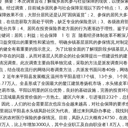
玲 摘要：本次调查旨在了解城乡居民参与社会保障的现状，以便探
施。经过调查，目前城乡居民参与社会保障呈现以下四个特点：1、
保障效果不佳，大部分居民还是认同“因病返贫”；2、参保的居民大多
性，在信息获取方面处于弱势，缺乏专业的保险意识；3、各级政府
充分共享；4、居民在投资保险养老方面的行为逐渐趋于理性。鉴于
键词：居民；利益；社会保障 1 引 言 随着经济体制改革不断深
日益突现出的重要性和紧迫性。明确乡镇基层居民的参保情况,对制
的健全有着重要的指示意义。 为了比较全面的了解现阶段乡镇基层
中存在的问题，从而对基层人民群众的社会保障提出一些建设性的建
情况调查。此次调查主要由我单独完成，采取的方法是派发调查问卷
点，结合现在流行的网络问卷调查方法，共派发书面问卷40份，网
 2 近年来平阳县发展概况 温州市平阳县辖17个镇、13个乡、1个
84.77万人。全县形成了全国最大的鳌江建筑卷扬机市场，水头猪皮革
发交易市场。平阳以明显的区位优势，良好的基础设施，完善的投资环
江流域最具投资价值的一方热土。建区六年来，引进项目232个，总
。因此，人们的社会需要层次也应当会越来越高，对社会保障的要求
这里就以平阳县水头镇凤卧社区为代表。通过来到凤卧办事处，我找
的农村医疗保险的参保情况。目前，凤卧人口大概有24750，在政
万人，比上年增加3000人，其中企业职工及自由职业者1.8万人，