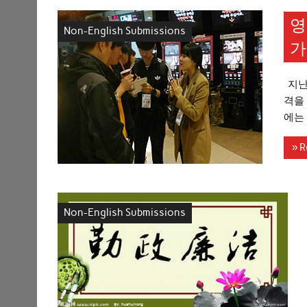
영
Non-English Submissions
가
지난
격을 
에는 
» R
Non-English Submissions